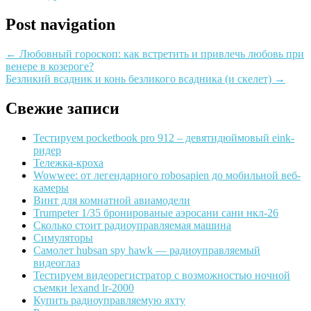
Post navigation
←
Любовный гороскоп: как встретить и привлечь любовь при
венере в козероге?
Безликий всадник и конь безликого всадника (и скелет)
→
Свежие записи
Тестируем pocketbook pro 912 – девятидюймовый eink-
ридер
Тележка-кроха
Wowwee: от легендарного robosapien до мобильной веб-
камеры
Винт для комнатной авиамодели
Trumpeter 1/35 бронированые аэросани сани нкл-26
Сколько стоит радиоуправляемая машина
Симуляторы
Самолет hubsan spy hawk — радиоуправляемый
видеоглаз
Тестируем видеорегистратор с возможностью ночной
съемки lexand lr-2000
Купить радиоуправляемую яхту