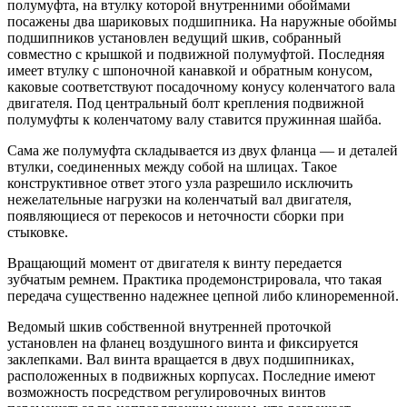
полумуфта, на втулку которой внутренними обоймами
посажены два шариковых подшипника. На наружные обоймы
подшипников установлен ведущий шкив, собранный
совместно с крышкой и подвижной полумуфтой. Последняя
имеет втулку с шпоночной канавкой и обратным конусом,
каковые соответствуют посадочному конусу коленчатого вала
двигателя. Под центральный болт крепления подвижной
полумуфты к коленчатому валу ставится пружинная шайба.
Сама же полумуфта складывается из двух фланца — и деталей
втулки, соединенных между собой на шлицах. Такое
конструктивное ответ этого узла разрешило исключить
нежелательные нагрузки на коленчатый вал двигателя,
появляющиеся от перекосов и неточности сборки при
стыковке.
Вращающий момент от двигателя к винту передается
зубчатым ремнем. Практика продемонстрировала, что такая
передача существенно надежнее цепной либо клиноременной.
Ведомый шкив собственной внутренней проточкой
установлен на фланец воздушного винта и фиксируется
заклепками. Вал винта вращается в двух подшипниках,
расположенных в подвижных корпусах. Последние имеют
возможность посредством регулировочных винтов