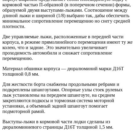
кормовой частью П-образной (в поперечном сечении) формы,
образуемой двумя выступами-лыжами. Соотношение между
длиной лыжи и шириной (1/8) выбрано так, дабы обеспечить
минимальное сопротивление перемещению но снегу средней
плотности.
Две управляемые лыжи, расположенные в передней части
корпуса, в режиме прямолинейного перемещения имеют ту же
колею, что и задние. Это значительно увеличивает
проходимость автомобили и снижает сопротивление
перемещению.
Материал обшивки корпуса — дюралюминий марки Д16Т
толщиной 0,8 мм.
Для жесткости борта снабжены продольными ребрами и
подкреплены шпангоутами. Опорные узлы стоек рулевых
лыж установлены на переднем шпангоуте, на среднем
закрепляются подкосы и тормозная система моторной
установки, а объемный задний шпангоут помогает
подмоторной рамой.
Выступы-лыжи в кормовой части лодки сделаны из
дюралюминиевого страницы Д16Т толщиной 1,5 мм.