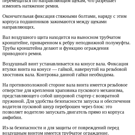
перемещаться по направляющим щекам, что разрешает
изменять натяжение ремня.
Окончательная фиксация стяжными болтами, наряду с этим
корпуса подшипников зажимаются между щеками
направляющих.
Вал воздушного щита находится на выносном трубчатом
кронштейне, приваренном к ребру неподвижной полумуфты.
Трубы кронштейна делают и функцию ограждения
приводного ремня.
Воздушный винт устанавливается на конусе вала. Фиксация
втулки винта на конусе — гайкой, навернутой на резьбовой
хвостовик вала. Контровка данной гайки необходима.
На противоположной стороне вала винта имеется резьбовое
отверстие для крепления храповика пускового механизма,
представляющего собой шнуровой стартер с возвратной
пружиной. Для удобства безопасности запуска и обеспечения
водителя пусковой шнур переброшен через блок: это
позволяет водителю запускать двигатель прямо из корпуса
амфибии.
Из-за безопасности и для защиты от повреждений перед
воздушным винтом имеется трубчатое ограждение.