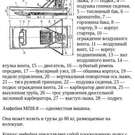
лыжа, 3 — подкос, 4 —
подушка спинки сиденья,
5 — топливный бак, 6 —
кронштейн, 7 —
горловина бака, 8 —
стартер, 9 — корпус
стартера, 10 —
ограждение воздушного
винта, 11 — воздушный
винт, 12 — корпус
подшипников, 13 — вал
воздушного винта, 14 —
втулка винта, 15 — двигатель, 16 — зубчатый ремень
передачи, 17 — буксирный узел, 18 — обшивка корпуса, 19 —
педали управления, 20 — вертикальная поворотная ось лыжи,
21 — тяга рулевой трапеции, 22 — подушка сиденья, 23 —
подкос ограждения винта, 24 — карбюратор двигателя, 25 —
выхлопная труба, 26 — трос управления дроссельной
заслонкой карбюратора, 27 — выступ-лыжа, 28 — подрез.
Амфибия МПИ-8 — одноместная машина.
Она может возить и грузы до 80 кг, размещаемые на
волокуше.
Корпус амфибии представляет собой плоскодонную лодку с