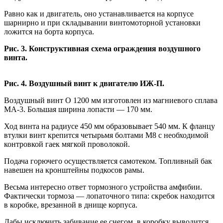
Равно как и двигатель, оно устанавливается на корпусе
шарнирно и при складывании винтомоторной установки
ложится на борта корпуса.
Рис. 3. Конструктивная схема ограждения воздушного
винта.
Рис. 4. Воздушный винт к двигателю ИЖ-П.
Воздушный винт O 1200 мм изготовлен из магниевого сплава
МА-3. Большая ширина лопасти — 170 мм.
Ход винта на радиусе 450 мм образовывает 540 мм. К фланцу
втулки винт крепится четырьмя болтами М8 с необходимой
контровкой гаек мягкой проволокой.
Подача горючего осуществляется самотеком. Топливный бак
навешен на кронштейны подкосов рамы.
Весьма интересно ответ тормозного устройства амфибии.
Фактически тормоза — лопаточного типа: скребок находится
в коробке, врезанной в днище корпуса.
Дабы исключить забивание ее снегом, в коробку выводится