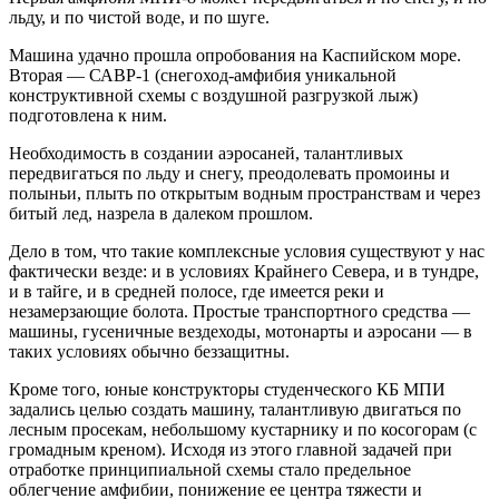
льду, и по чистой воде, и по шуге.
Машина удачно прошла опробования на Каспийском море.
Вторая — САВР-1 (снегоход-амфибия уникальной
конструктивной схемы с воздушной разгрузкой лыж)
подготовлена к ним.
Необходимость в создании аэросаней, талантливых
передвигаться по льду и снегу, преодолевать промоины и
полыньи, плыть по открытым водным пространствам и через
битый лед, назрела в далеком прошлом.
Дело в том, что такие комплексные условия существуют у нас
фактически везде: и в условиях Крайнего Севера, и в тундре,
и в тайге, и в средней полосе, где имеется реки и
незамерзающие болота. Простые транспортного средства —
машины, гусеничные вездеходы, мотонарты и аэросани — в
таких условиях обычно беззащитны.
Кроме того, юные конструкторы студенческого КБ МПИ
задались целью создать машину, талантливую двигаться по
лесным просекам, небольшому кустарнику и по косогорам (с
громадным креном).
Исходя из этого главной задачей при
отработке принципиальной схемы стало предельное
облегчение амфибии, понижение ее центра тяжести и