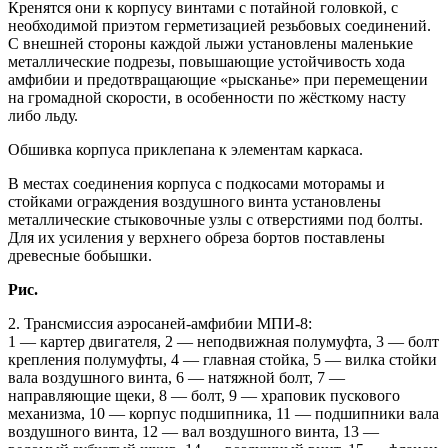
Кренятся они к корпусу винтами с потайной головкой, с
необходимой приэтом герметизацией резьбовых соединений.
С внешней стороны каждой лыжи установлены маленькие
металлические подрезы, повышающие устойчивость хода
амфибии и предотвращающие «рысканье» при перемещении
на громадной скорости, в особенности по жёсткому насту
либо льду.
Обшивка корпуса приклепана к элементам каркаса.
В местах соединения корпуса с подкосами моторамы и
стойками ограждения воздушного винта установлены
металлические стыковочные узлы с отверстиями под болты.
Для их усиления у верхнего обреза бортов поставлены
древесные бобышки.
Рис.
2. Трансмиссия аэросаней-амфибии МПИ-8:
1 — картер двигателя, 2 — неподвижная полумуфта, 3 — болт
крепления полумуфты, 4 — главная стойка, 5 — вилка стойки
вала воздушного винта, 6 — натяжной болт, 7 —
направляющие щеки, 8 — болт, 9 — храповик пускового
механизма, 10 — корпус подшипника, 11 — подшипники вала
воздушного винта, 12 — вал воздушного винта, 13 —