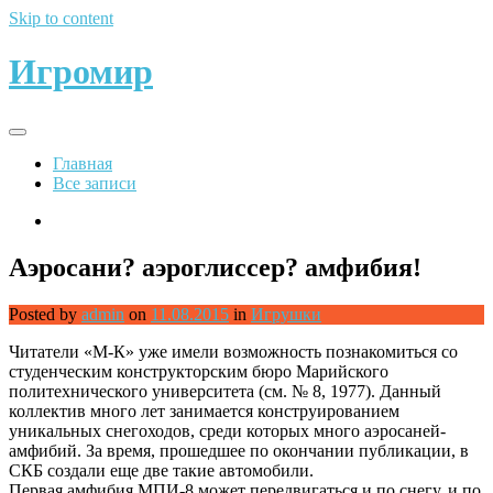
Skip to content
Игромир
Главная
Все записи
Аэросани? аэроглиссер? амфибия!
Posted by
admin
on
11.08.2015
in
Игрушки
Читатели «М-К» уже имели возможность познакомиться со
студенческим конструкторским бюро Марийского
политехнического университета (см. № 8, 1977). Данный
коллектив много лет занимается конструированием
уникальных снегоходов, среди которых много аэросаней-
амфибий. За время, прошедшее по окончании публикации, в
СКБ создали еще две такие автомобили.
Первая амфибия МПИ-8 может передвигаться и по снегу, и по