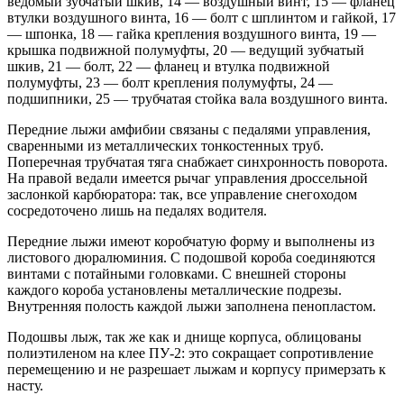
ведомый зубчатый шкив, 14 — воздушный винт, 15 — фланец
втулки воздушного винта, 16 — болт с шплинтом и гайкой, 17
— шпонка, 18 — гайка крепления воздушного винта, 19 —
крышка подвижной полумуфты, 20 — ведущий зубчатый
шкив, 21 — болт, 22 — фланец и втулка подвижной
полумуфты, 23 — болт крепления полумуфты, 24 —
подшипники, 25 — трубчатая стойка вала воздушного винта.
Передние лыжи амфибии связаны с педалями управления,
сваренными из металлических тонкостенных труб.
Поперечная трубчатая тяга снабжает синхронность поворота.
На правой ведали имеется рычаг управления дроссельной
заслонкой карбюратора: так, все управление снегоходом
сосредоточено лишь на педалях водителя.
Передние лыжи имеют коробчатую форму и выполнены из
листового дюралюминия. С подошвой короба соединяются
винтами с потайными головками. С внешней стороны
каждого короба установлены металлические подрезы.
Внутренняя полость каждой лыжи заполнена пенопластом.
Подошвы лыж, так же как и днище корпуса, облицованы
полиэтиленом на клее ПУ-2: это сокращает сопротивление
перемещению и не разрешает лыжам и корпусу примерзать к
насту.