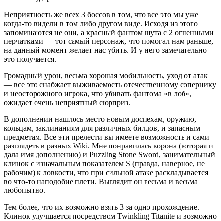
Неприятность же всех 3 боссов в том, что все это мы уже
когда-то видели в том либо другом виде. Исходя из этого
запоминаются не они, а красный фантом шута с 2 огненными
перчатками — тот самый персонаж, что помогал нам раньше,
на данный момент желает нас убить. И у него замечательно
это получается.
Громадный урон, весьма хорошая мобильность, уход от атак
— все это снабжает выживаемость отечественному сопернику
и неосторожного игрока, что убивать фантома «в лоб»,
ожидает очень неприятный сюрприз.
В дополнении нашлось место новым доспехам, оружию,
кольцам, заклинаниям для различных билдов, и запасным
предметам. Все эти прелести вы имеете возможность и сами
разглядеть в разных Wiki. Мне понравилась корона (которая и
дала имя дополнению) и Puzzling Stone Sword, занимательный
клинок с изначальным показателем S (правда, наверное, не
рабочим) к ловкости, что при сильной атаке раскладывается
во что-то наподобие плети. Выглядит он весьма и весьма
любопытно.
Тем более, что их возможно взять 3 за одно прохождение.
Клинок улучшается посредством Twinkling Titanite и возможно