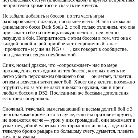
неприятелей кроме того и сказать не хочется.
Не забыли добавить и боссов, но эта часть игры
разочаровывает, пожалуй, посильнее всего. Элана похожа на
финального босса Dark Souls 2, с той только отличием, что она
призывает себе на помощь всякую нечисть, неизменно
лезущую в бой. Неприятность с этим боссом в том, что она с
каждой новой игрой приобретает неприличный запас
«прочности» и у же на NG++++, как говорят в сообществе,
она делается всецело неубиваемой.
Синх, новый дракон, что «сопровождает» нас по мере
прохождения, есть одним из тех боссов, которых очень не
легко убить персонажем ближнего боя — он летает, плюется
огнем и всячески затягивает бой. Хвост ему, кстати, возможно
отрубить, но за это не дают никакого оружия, как и при с
любым боссом в DS2. Последними же боссами дополнения
есть трио соперников.
Сложный, тяжелый, выматывающий и весьма долгий бой с 3
персонажами кроме того в случае, если вы призовете друзей,
не покажется легче — урон у них громадный, они зажимают в
углах неудобной «арены» неосторожного игрока, а одетый в
тяжелую броню рыцарь по большому счету, думается, плевать
желал на удары.