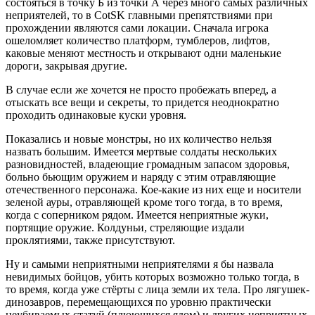
состояться в точку Б из точки А через много самых различных
неприятелей, то в CotSK главными препятствиями при
прохождении являются сами локации. Сначала игрока
ошеломляет количество платформ, тумблеров, лифтов,
каковые меняют местность и открывают одни маленькие
дороги, закрывая другие.
В случае если же хочется не просто пробежать вперед, а
отыскать все вещи и секреты, то придется неоднократно
проходить одинаковые куски уровня.
Показались и новые монстры, но их количество нельзя
назвать большим. Имеется мертвые солдаты нескольких
разновидностей, владеющие громадным запасом здоровья,
больно бьющим оружием и наряду с этим отравляющие
отечественного персонажа. Кое-какие из них еще и носители
зеленой ауры, отравляющей кроме того тогда, в то время,
когда с соперником рядом. Имеется неприятные жуки,
портящие оружие. Колдуньи, стреляющие издали
проклятиями, также присутствуют.
Ну и самыми неприятными неприятелями я бы назвала
невидимых бойцов, убить которых возможно только тогда, в
то время, когда уже стёрты с лица земли их тела. Про лягушек-
динозавров, перемещающихся по уровню практически
неубиваемых статуй (плюющихся ядом) и других неприятных