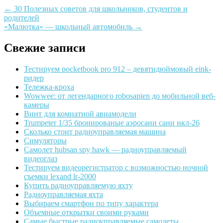
←
30 Полезных советов для школьников, студентов и
родителей
«Малютка» — школьный автомобиль
→
Свежие записи
Тестируем pocketbook pro 912 – девятидюймовый eink-
ридер
Тележка-кроха
Wowwee: от легендарного robosapien до мобильной веб-
камеры
Винт для комнатной авиамодели
Trumpeter 1/35 бронированые аэросани сани нкл-26
Сколько стоит радиоуправляемая машина
Симуляторы
Самолет hubsan spy hawk — радиоуправляемый
видеоглаз
Тестируем видеорегистратор с возможностью ночной
съемки lexand lr-2000
Купить радиоуправляемую яхту
Радиоуправляемая яхта
Выбираем смартфон по типу характера
Объемные открытки своими руками
Самые быстрые радиоуправляемые самолеты