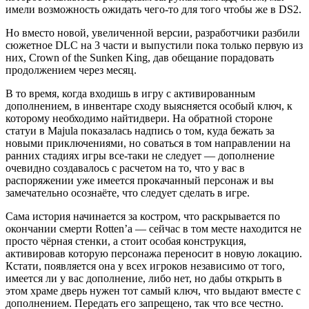
имели возможность ожидать чего-то для того чтобы же в DS2.
Но вместо новой, увеличенной версии, разработчики разбили
сюжетное DLC на 3 части и выпустили пока только первую из
них, Crown of the Sunken King, дав обещание порадовать
продолжением через месяц.
В то время, когда входишь в игру с активированным
дополнением, в инвентаре сходу выясняется особый ключ, к
которому необходимо найтидвери. На обратной стороне
статуи в Majula показалась надпись о том, куда бежать за
новыми приключениями, но соваться в том направлении на
ранних стадиях игры все-таки не следует — дополнение
очевидно создавалось с расчетом на то, что у вас в
распоряжении уже имеется прокачанный персонаж и вы
замечательно осознаёте, что следует сделать в игре.
Сама история начинается за костром, что раскрывается по
окончании смерти Rotten’а — сейчас в том месте находится не
просто чёрная стенки, а стоит особая конструкция,
активировав которую персонажа переносит в новую локацию.
Кстати, появляется она у всех игроков независимо от того,
имеется ли у вас дополнение, либо нет, но дабы открыть в
этом храме дверь нужен тот самый ключ, что выдают вместе с
дополнением. Передать его запрещено, так что все честно.