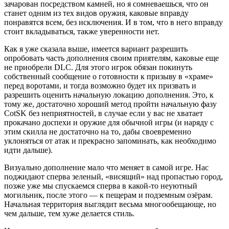
зачарован посредством камней, но я сомневаешься, что он
станет одним из тех видов оружия, каковые вправду
понравятся всем, без исключения. И в том, что в него вправду
стоит вкладываться, также уверенности нет.
Как я уже сказала выше, имеется вариант разрешить
опробовать часть дополнения своим приятелям, каковые еще
не приобрели DLC. Для этого игрок обязан покинуть
собственный сообщение о готовности к призыву в «храме»
перед воротами, и тогда возможно будет их призвать и
разрешить оценить начальную локацию дополнения. Это, к
тому же, достаточно хороший метод пройти начальную фазу
CotSK без неприятностей, в случае если у вас не хватает
прокачано доспехи и оружие для обычной игры (и наряду с
этим скилла не достаточно на то, дабы своевременно
уклоняться от атак и прекрасно запоминать, как необходимо
идти дальше).
Визуально дополнение мало что меняет в самой игре. Нас
поджидают сперва зеленый, «висящий» над пропастью город,
позже уже мы спускаемся сперва в какой-то неуютный
могильник, после этого — к пещерам и подземным озёрам.
Начальная территория выглядит весьма многообещающе, но
чем дальше, тем хуже делается стиль.