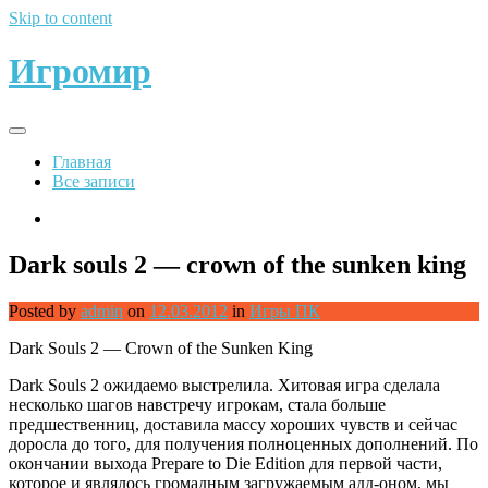
Skip to content
Игромир
Главная
Все записи
Dark souls 2 — crown of the sunken king
Posted by
admin
on
12.03.2012
in
Игры ПК
Dark Souls 2 — Crown of the Sunken King
Dark Souls 2 ожидаемо выстрелила. Хитовая игра сделала
несколько шагов навстречу игрокам, стала больше
предшественниц, доставила массу хороших чувств и сейчас
доросла до того, для получения полноценных дополнений. По
окончании выхода Prepare to Die Edition для первой части,
которое и являлось громадным загружаемым адд-оном, мы